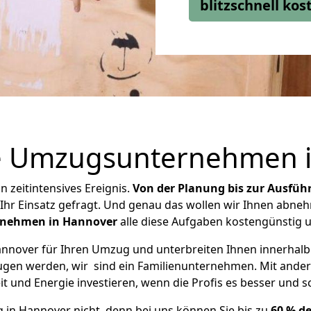
blitzschnell ko
ge Umzugsunternehmen 
 zeitintensives Ereignis.
Von der Planung bis zur Ausfüh
r Ihr Einsatz gefragt. Und genau das wollen wir Ihnen abn
rnehmen in Hannover
alle diese Aufgaben kostengünstig u
nnover für Ihren Umzug und unterbreiten Ihnen innerhalb 
eugen werden, wir sind ein Familienunternehmen. Mit ande
it und Energie investieren, wenn die Profis es besser und 
 in Hannover nicht, denn bei uns können Sie bis zu
60 % d