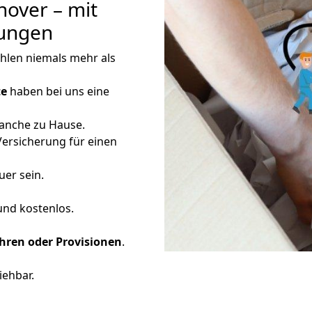
over – mit
tungen
ahlen niemals mehr als
te
haben bei uns eine
ranche zu Hause.
Versicherung für einen
uer sein.
 und kostenlos.
ren oder Provisionen
.
iehbar.