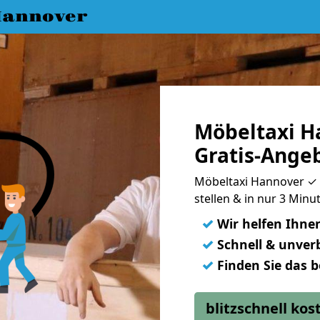
annover
Möbeltaxi H
Gratis-Ange
Möbeltaxi Hannover ✓ G
stellen & in nur 3 Min
✓
Wir helfen Ihne
✓
Schnell & unverb
✓
Finden Sie das 
blitzschnell ko