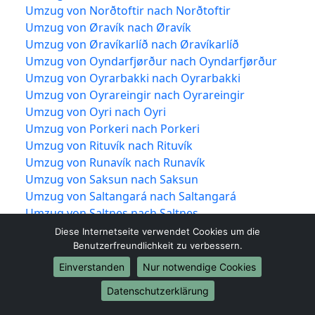
Umzug von Norðtoftir nach Norðtoftir
Umzug von Øravík nach Øravík
Umzug von Øravíkarlíð nach Øravíkarlíð
Umzug von Oyndarfjørður nach Oyndarfjørður
Umzug von Oyrarbakki nach Oyrarbakki
Umzug von Oyrareingir nach Oyrareingir
Umzug von Oyri nach Oyri
Umzug von Porkeri nach Porkeri
Umzug von Rituvík nach Rituvík
Umzug von Runavík nach Runavík
Umzug von Saksun nach Saksun
Umzug von Saltangará nach Saltangará
Umzug von Saltnes nach Saltnes
Umzug von Sandavágur nach Sandavágur
Diese Internetseite verwendet Cookies um die
Umzug von Sandur nach Sandur
Benutzerfreundlichkeit zu verbessern.
Umzug von Sandvík nach Sandvík
Einverstanden
Nur notwendige Cookies
Umzug von Selatrað nach Selatrað
Datenschutzerklärung
Umzug von Signabøur nach Signabøur
Umzug von Skælingur nach Skælingur