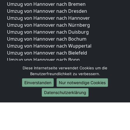
Umzug von Hannover nach Bremen
Umzug von Hannover nach Dresden
Umzug von Hannover nach Hannover
Umzug von Hannover nach Nürnberg
Umzug von Hannover nach Duisburg
Umzug von Hannover nach Bochum
Umzug von Hannover nach Wuppertal
Umzug von Hannover nach Bielefeld
Umzug von Hannover nach Bonn
Umzug von Hannover nach Münster
Diese Internetseite verwendet Cookies um die
Benutzerfreundlichkeit zu verbessern.
Internationale-Umzüge
Einverstanden
Nur notwendige Cookies
Umzug von Hannover nach Brasilien
Datenschutzerklärung
Umzug von Hannover nach Brunei Darussalam
Umzug von Hannover nach Burkina Faso
Umzug von Hannover nach Burundi
Umzug von Hannover nach Chile
Umzug von Hannover nach China
Umzug von Hannover nach Cookinseln