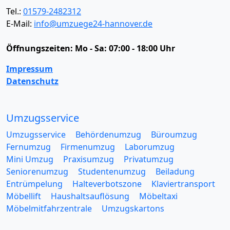
Tel.:
01579-2482312
E-Mail:
info@umzuege24-hannover.de
Öffnungszeiten:
Mo - Sa: 07:00 - 18:00 Uhr
Impressum
Datenschutz
Umzugsservice
Umzugsservice
Behördenumzug
Büroumzug
Fernumzug
Firmenumzug
Laborumzug
Mini Umzug
Praxisumzug
Privatumzug
Seniorenumzug
Studentenumzug
Beiladung
Entrümpelung
Halteverbotszone
Klaviertransport
Möbellift
Haushaltsauflösung
Möbeltaxi
Möbelmitfahrzentrale
Umzugskartons