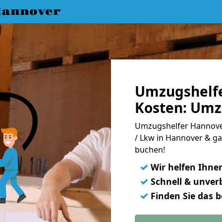
annover
Umzugshelf
Kosten: Umz
Umzugshelfer Hannove
/ Lkw in Hannover & g
buchen!
✓
Wir helfen Ihne
✓
Schnell & unverb
✓
Finden Sie das 