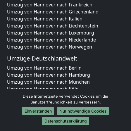
Umzug von Hannover nach Frankreich
Umzug von Hannover nach Griechenland
Umzug von Hannover nach Italien
Umzug von Hannover nach Liechtenstein
Umzug von Hannover nach Luxemburg
Umzug von Hannover nach Niederlande
Umzug von Hannover nach Norwegen
Umzüge-Deutschlandweit
Umzug von Hannover nach Berlin
Umzug von Hannover nach Hamburg
Umzug von Hannover nach München
Umzug von Hannover nach Köln
Umzug von Hannover nach Frankfurt am Main
Diese Internetseite verwendet Cookies um die
Umzug von Hannover nach Stuttgart
Benutzerfreundlichkeit zu verbessern.
Umzug von Hannover nach Düsseldorf
Einverstanden
Nur notwendige Cookies
Umzug von Hannover nach Leipzig
Datenschutzerklärung
Umzug von Hannover nach Dortmund
Umzug von Hannover nach Essen