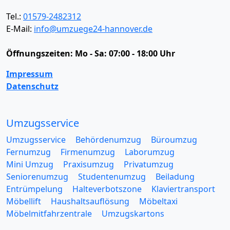
Tel.:
01579-2482312
E-Mail:
info@umzuege24-hannover.de
Öffnungszeiten:
Mo - Sa: 07:00 - 18:00 Uhr
Impressum
Datenschutz
Umzugsservice
Umzugsservice
Behördenumzug
Büroumzug
Fernumzug
Firmenumzug
Laborumzug
Mini Umzug
Praxisumzug
Privatumzug
Seniorenumzug
Studentenumzug
Beiladung
Entrümpelung
Halteverbotszone
Klaviertransport
Möbellift
Haushaltsauflösung
Möbeltaxi
Möbelmitfahrzentrale
Umzugskartons