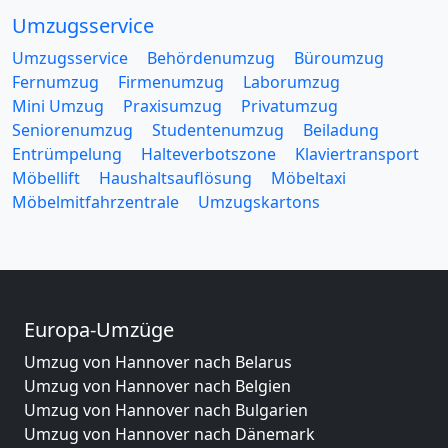
Umzugsservice
Umzugsservice
Behördenumzug
Büroumzug
Fernumzug
Firmenumzug
Laborumzug
Mini Umzug
Praxisumzug
Privatumzug
Seniorenumzug
Studentenumzug
Beiladung
Entrümpelung
Halteverbotszone
Klaviertransport
Möbellift
Haushaltsauflösung
Möbeltaxi
Möbelmitfahrzentrale
Umzugskartons
Europa-Umzüge
Umzug von Hannover nach Belarus
Umzug von Hannover nach Belgien
Umzug von Hannover nach Bulgarien
Umzug von Hannover nach Dänemark