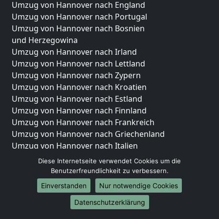
Umzug von Hannover nach England
Umzug von Hannover nach Portugal
Umzug von Hannover nach Bosnien
und Herzegowina
Umzug von Hannover nach Irland
Umzug von Hannover nach Lettland
Umzug von Hannover nach Zypern
Umzug von Hannover nach Kroatien
Umzug von Hannover nach Estland
Umzug von Hannover nach Finnland
Umzug von Hannover nach Frankreich
Umzug von Hannover nach Griechenland
Umzug von Hannover nach Italien
Umzug von Hannover nach Liechtenstein
Diese Internetseite verwendet Cookies um die
Umzug von Hannover nach Luxemburg
Benutzerfreundlichkeit zu verbessern.
Umzug von Hannover nach Niederlande
Einverstanden
Nur notwendige Cookies
Umzug von Hannover nach Norwegen
Datenschutzerklärung
Umzüge-Deutschlandweit