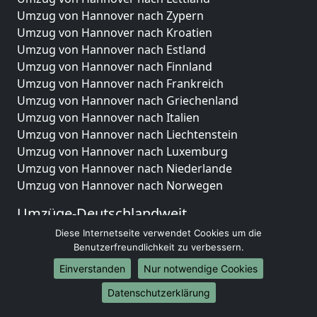
Umzug von Hannover nach Zypern
Umzug von Hannover nach Kroatien
Umzug von Hannover nach Estland
Umzug von Hannover nach Finnland
Umzug von Hannover nach Frankreich
Umzug von Hannover nach Griechenland
Umzug von Hannover nach Italien
Umzug von Hannover nach Liechtenstein
Umzug von Hannover nach Luxemburg
Umzug von Hannover nach Niederlande
Umzug von Hannover nach Norwegen
Umzüge-Deutschlandweit
Diese Internetseite verwendet Cookies um die
Umzug von Hannover nach Berlin
Benutzerfreundlichkeit zu verbessern.
Umzug von Hannover nach Hamburg
Umzug von Hannover nach München
Einverstanden
Nur notwendige Cookies
Umzug von Hannover nach Köln
Datenschutzerklärung
Umzug von Hannover nach Frankfurt am Main