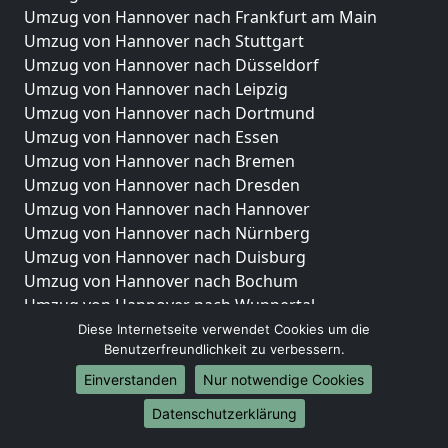
Umzug von Hannover nach Frankfurt am Main
Umzug von Hannover nach Stuttgart
Umzug von Hannover nach Düsseldorf
Umzug von Hannover nach Leipzig
Umzug von Hannover nach Dortmund
Umzug von Hannover nach Essen
Umzug von Hannover nach Bremen
Umzug von Hannover nach Dresden
Umzug von Hannover nach Hannover
Umzug von Hannover nach Nürnberg
Umzug von Hannover nach Duisburg
Umzug von Hannover nach Bochum
Umzug von Hannover nach Wuppertal
Umzug von Hannover nach Bielefeld
Diese Internetseite verwendet Cookies um die
Benutzerfreundlichkeit zu verbessern.
Umzug von Hannover nach Bonn
Umzug von Hannover nach Münster
Einverstanden
Nur notwendige Cookies
Internationale-Umzüge
Datenschutzerklärung