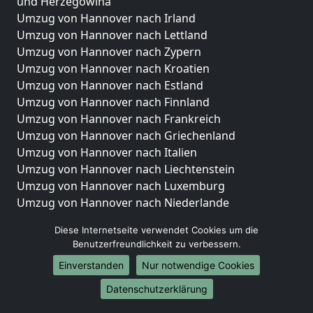
und Herzegowina
Umzug von Hannover nach Irland
Umzug von Hannover nach Lettland
Umzug von Hannover nach Zypern
Umzug von Hannover nach Kroatien
Umzug von Hannover nach Estland
Umzug von Hannover nach Finnland
Umzug von Hannover nach Frankreich
Umzug von Hannover nach Griechenland
Umzug von Hannover nach Italien
Umzug von Hannover nach Liechtenstein
Umzug von Hannover nach Luxemburg
Umzug von Hannover nach Niederlande
Umzug von Hannover nach Norwegen
Diese Internetseite verwendet Cookies um die
Umzüge-Deutschlandweit
Benutzerfreundlichkeit zu verbessern.
Einverstanden
Nur notwendige Cookies
Umzug von Hannover nach Berlin
Umzug von Hannover nach Hamburg
Datenschutzerklärung
Umzug von Hannover nach München