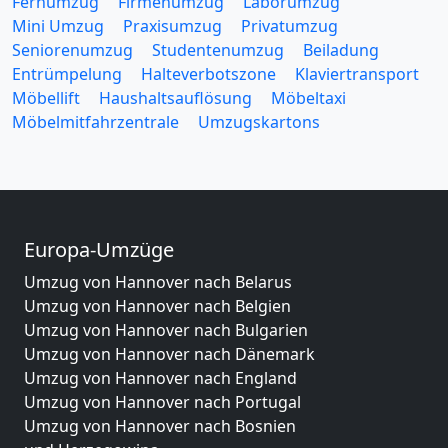
Fernumzug
Firmenumzug
Laborumzug
Mini Umzug
Praxisumzug
Privatumzug
Seniorenumzug
Studentenumzug
Beiladung
Entrümpelung
Halteverbotszone
Klaviertransport
Möbellift
Haushaltsauflösung
Möbeltaxi
Möbelmitfahrzentrale
Umzugskartons
Europa-Umzüge
Umzug von Hannover nach Belarus
Umzug von Hannover nach Belgien
Umzug von Hannover nach Bulgarien
Umzug von Hannover nach Dänemark
Umzug von Hannover nach England
Umzug von Hannover nach Portugal
Umzug von Hannover nach Bosnien