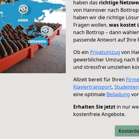
haben das
richtige Netzw
von Hannover nach Bottrop 
haben wir die richtige Lösu
Fragen wollen,
was kostet
nach Bottrop – dann wählen
passende Antwort auf Ihre 
Ob ein
Privatumzug
von Han
gewerblicher Umzug nach B
und stressfrei umziehen kö
Allzeit bereit für Ihren
Firm
Klaviertransport
,
Studente
eine optimale
Beiladung
von
Erhalten Sie jetzt
in nur we
kostenfreie Angebote.
Kostenlo