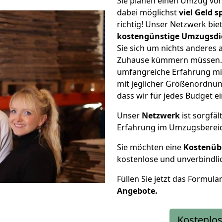
Sie planen einen Umzug vo
dabei möglichst
viel Geld 
richtig! Unser Netzwerk bi
kostengünstige Umzugsdi
Sie sich um nichts anderes 
Zuhause kümmern müssen. W
umfangreiche Erfahrung m
mit jeglicher Größenordnun
dass wir für jedes Budget 
Unser
Netzwerk
ist sorgfäl
Erfahrung im Umzugsberei
Sie möchten eine
Kostenüb
kostenlose und unverbindli
Füllen Sie jetzt das Formula
Angebote.
Kostenlos