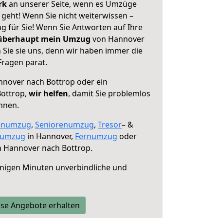
erk
an unserer Seite, wenn es Umzüge
geht! Wenn Sie nicht weiterwissen –
ng für Sie! Wenn Sie Antworten auf Ihre
 überhaupt mein Umzug
von Hannover
 Sie sie uns, denn wir haben immer die
Fragen parat.
nover nach Bottrop oder ein
ottrop,
wir helfen
, damit Sie problemlos
nnen.
enumzug
,
Seniorenumzug
,
Tresor
– &
numzug
in Hannover,
Fernumzug
oder
 Hannover nach Bottrop.
nigen Minuten unverbindliche und
se Angebote erhalten