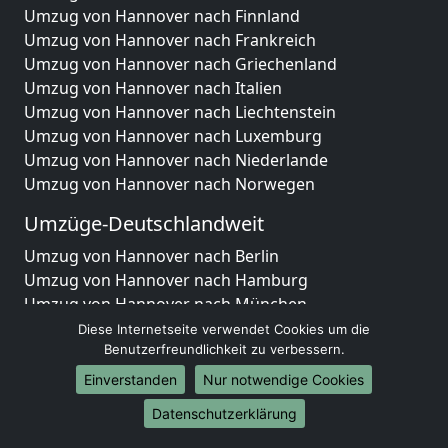
Umzug von Hannover nach Finnland
Umzug von Hannover nach Frankreich
Umzug von Hannover nach Griechenland
Umzug von Hannover nach Italien
Umzug von Hannover nach Liechtenstein
Umzug von Hannover nach Luxemburg
Umzug von Hannover nach Niederlande
Umzug von Hannover nach Norwegen
Umzüge-Deutschlandweit
Umzug von Hannover nach Berlin
Umzug von Hannover nach Hamburg
Umzug von Hannover nach München
Umzug von Hannover nach Köln
Diese Internetseite verwendet Cookies um die
Umzug von Hannover nach Frankfurt am Main
Benutzerfreundlichkeit zu verbessern.
Umzug von Hannover nach Stuttgart
Einverstanden
Nur notwendige Cookies
Umzug von Hannover nach Düsseldorf
Datenschutzerklärung
Umzug von Hannover nach Leipzig
Umzug von Hannover nach Dortmund