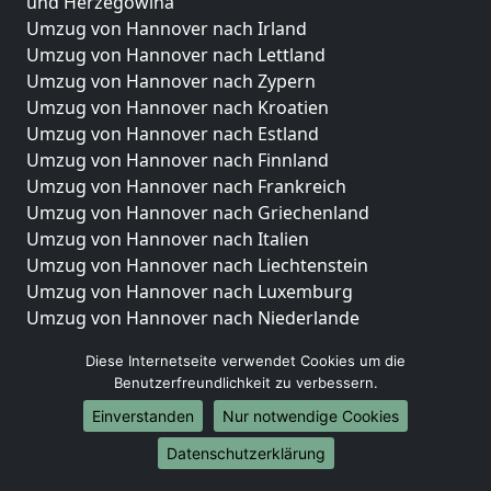
und Herzegowina
Umzug von Hannover nach Irland
Umzug von Hannover nach Lettland
Umzug von Hannover nach Zypern
Umzug von Hannover nach Kroatien
Umzug von Hannover nach Estland
Umzug von Hannover nach Finnland
Umzug von Hannover nach Frankreich
Umzug von Hannover nach Griechenland
Umzug von Hannover nach Italien
Umzug von Hannover nach Liechtenstein
Umzug von Hannover nach Luxemburg
Umzug von Hannover nach Niederlande
Umzug von Hannover nach Norwegen
Diese Internetseite verwendet Cookies um die
Umzüge-Deutschlandweit
Benutzerfreundlichkeit zu verbessern.
Einverstanden
Nur notwendige Cookies
Umzug von Hannover nach Berlin
Umzug von Hannover nach Hamburg
Datenschutzerklärung
Umzug von Hannover nach München