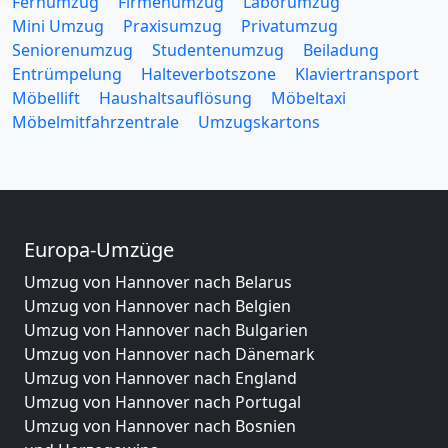
Fernumzug
Firmenumzug
Laborumzug
Mini Umzug
Praxisumzug
Privatumzug
Seniorenumzug
Studentenumzug
Beiladung
Entrümpelung
Halteverbotszone
Klaviertransport
Möbellift
Haushaltsauflösung
Möbeltaxi
Möbelmitfahrzentrale
Umzugskartons
Europa-Umzüge
Umzug von Hannover nach Belarus
Umzug von Hannover nach Belgien
Umzug von Hannover nach Bulgarien
Umzug von Hannover nach Dänemark
Umzug von Hannover nach England
Umzug von Hannover nach Portugal
Umzug von Hannover nach Bosnien