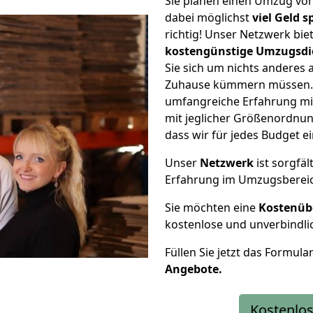
Sie planen einen Umzug vo
dabei möglichst
viel Geld 
richtig! Unser Netzwerk bi
kostengünstige Umzugsdi
Sie sich um nichts anderes 
Zuhause kümmern müssen. W
umfangreiche Erfahrung m
mit jeglicher Größenordnun
dass wir für jedes Budget 
Unser
Netzwerk
ist sorgfäl
Erfahrung im Umzugsberei
Sie möchten eine
Kostenüb
kostenlose und unverbindli
Füllen Sie jetzt das Formula
Angebote.
Kostenlos