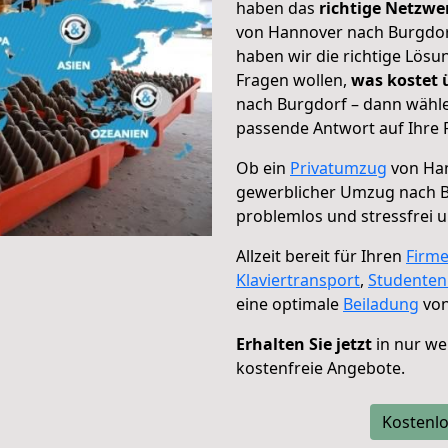
haben das
richtige Netzw
von Hannover nach Burgdorf
haben wir die richtige Lösu
Fragen wollen,
was kostet
nach Burgdorf – dann wähle
passende Antwort auf Ihre 
Ob ein
Privatumzug
von Han
gewerblicher Umzug nach 
problemlos und stressfrei 
Allzeit bereit für Ihren
Firm
Klaviertransport
,
Studente
eine optimale
Beiladung
von
Erhalten Sie jetzt
in nur we
kostenfreie Angebote.
Kostenlo