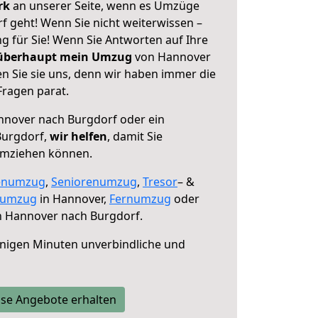
erk
an unserer Seite, wenn es Umzüge
 geht! Wenn Sie nicht weiterwissen –
ng für Sie! Wenn Sie Antworten auf Ihre
 überhaupt mein Umzug
von Hannover
n Sie sie uns, denn wir haben immer die
Fragen parat.
nover nach Burgdorf oder ein
Burgdorf,
wir helfen
, damit Sie
umziehen können.
enumzug
,
Seniorenumzug
,
Tresor
– &
numzug
in Hannover,
Fernumzug
oder
 Hannover nach Burgdorf.
nigen Minuten unverbindliche und
se Angebote erhalten