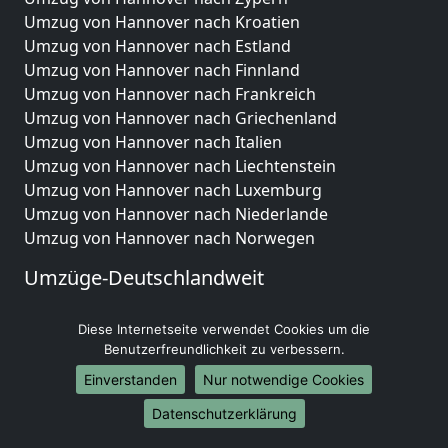
Umzug von Hannover nach Kroatien
Umzug von Hannover nach Estland
Umzug von Hannover nach Finnland
Umzug von Hannover nach Frankreich
Umzug von Hannover nach Griechenland
Umzug von Hannover nach Italien
Umzug von Hannover nach Liechtenstein
Umzug von Hannover nach Luxemburg
Umzug von Hannover nach Niederlande
Umzug von Hannover nach Norwegen
Umzüge-Deutschlandweit
Umzug von Hannover nach Berlin
Diese Internetseite verwendet Cookies um die
Umzug von Hannover nach Hamburg
Benutzerfreundlichkeit zu verbessern.
Umzug von Hannover nach München
Umzug von Hannover nach Köln
Einverstanden
Nur notwendige Cookies
Umzug von Hannover nach Frankfurt am Main
Datenschutzerklärung
Umzug von Hannover nach Stuttgart