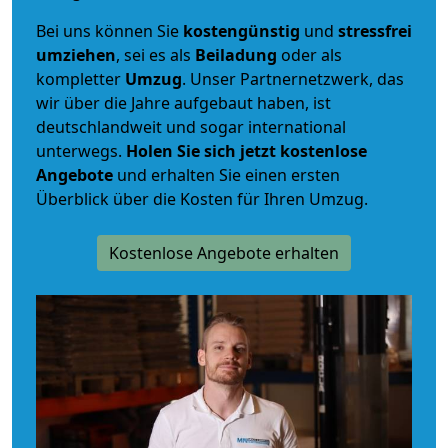
Bei uns können Sie
kostengünstig
und
stressfrei
umziehen
, sei es als
Beiladung
oder als
kompletter
Umzug
. Unser Partnernetzwerk, das
wir über die Jahre aufgebaut haben, ist
deutschlandweit und sogar international
unterwegs.
Holen Sie sich jetzt kostenlose
Angebote
und erhalten Sie einen ersten
Überblick über die Kosten für Ihren Umzug.
Kostenlose Angebote erhalten