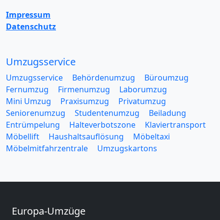
Impressum
Datenschutz
Umzugsservice
Umzugsservice
Behördenumzug
Büroumzug
Fernumzug
Firmenumzug
Laborumzug
Mini Umzug
Praxisumzug
Privatumzug
Seniorenumzug
Studentenumzug
Beiladung
Entrümpelung
Halteverbotszone
Klaviertransport
Möbellift
Haushaltsauflösung
Möbeltaxi
Möbelmitfahrzentrale
Umzugskartons
Europa-Umzüge