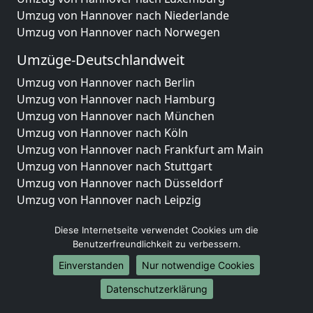
Umzug von Hannover nach Niederlande
Umzug von Hannover nach Norwegen
Umzüge-Deutschlandweit
Umzug von Hannover nach Berlin
Umzug von Hannover nach Hamburg
Umzug von Hannover nach München
Umzug von Hannover nach Köln
Umzug von Hannover nach Frankfurt am Main
Umzug von Hannover nach Stuttgart
Umzug von Hannover nach Düsseldorf
Umzug von Hannover nach Leipzig
Umzug von Hannover nach Dortmund
Diese Internetseite verwendet Cookies um die
Umzug von Hannover nach Essen
Benutzerfreundlichkeit zu verbessern.
Umzug von Hannover nach Bremen
Umzug von Hannover nach Dresden
Einverstanden
Nur notwendige Cookies
Umzug von Hannover nach Hannover
Datenschutzerklärung
Umzug von Hannover nach Nürnberg