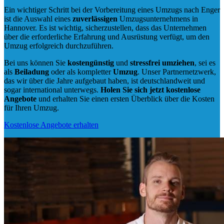
Ein wichtiger Schritt bei der Vorbereitung eines Umzugs nach Enger
ist die Auswahl eines
zuverlässigen
Umzugsunternehmens in
Hannover. Es ist wichtig, sicherzustellen, dass das Unternehmen
über die erforderliche Erfahrung und Ausrüstung verfügt, um den
Umzug erfolgreich durchzuführen.
Bei uns können Sie
kostengünstig
und
stressfrei
umziehen
, sei es
als
Beiladung
oder als kompletter
Umzug
. Unser Partnernetzwerk,
das wir über die Jahre aufgebaut haben, ist deutschlandweit und
sogar international unterwegs.
Holen Sie sich jetzt kostenlose
Angebote
und erhalten Sie einen ersten Überblick über die Kosten
für Ihren Umzug.
Kostenlose Angebote erhalten