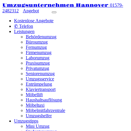
Umzugsunternehmen Hannover
01579-
2482312
Angebot
Kostenlose Angebote
✆ Telefon
Leistungen
Behördenumzug
Büroumzug
Fernumzug
Firmenumzug
Laborumzug
Praxisumzug
Privatumzug
Seniorenumzug
Umzugsservice
Entrümpelung
Klaviertransport
Möbellift
Haushaltsauflösung
Möbeltaxi
Möbelmitfahrzentrale
Umzugshelfer
Umzugstipps
Mini Umzug