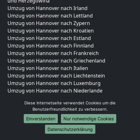
und Herzegowina
Umzug von Hannover nach Irland
Umzug von Hannover nach Lettland
Umzug von Hannover nach Zypern
Umzug von Hannover nach Kroatien
Umzug von Hannover nach Estland
Umzug von Hannover nach Finnland
Umzug von Hannover nach Frankreich
Umzug von Hannover nach Griechenland
Umzug von Hannover nach Italien
Umzug von Hannover nach Liechtenstein
Umzug von Hannover nach Luxemburg
Umzug von Hannover nach Niederlande
Umzug von Hannover nach Norwegen
Diese Internetseite verwendet Cookies um die
Umzüge-Deutschlandweit
Benutzerfreundlichkeit zu verbessern.
Einverstanden
Nur notwendige Cookies
Umzug von Hannover nach Berlin
Umzug von Hannover nach Hamburg
Datenschutzerklärung
Umzug von Hannover nach München