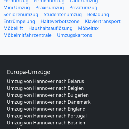
Fernumzug
Firmenumzug
Laborumzug
Mini Umzug
Praxisumzug
Privatumzug
Seniorenumzug
Studentenumzug
Beiladung
Entrümpelung
Halteverbotszone
Klaviertransport
Möbellift
Haushaltsauflösung
Möbeltaxi
Möbelmitfahrzentrale
Umzugskartons
Europa-Umzüge
Umzug von Hannover nach Belarus
Umzug von Hannover nach Belgien
Umzug von Hannover nach Bulgarien
Umzug von Hannover nach Dänemark
Umzug von Hannover nach England
Umzug von Hannover nach Portugal
Umzug von Hannover nach Bosnien