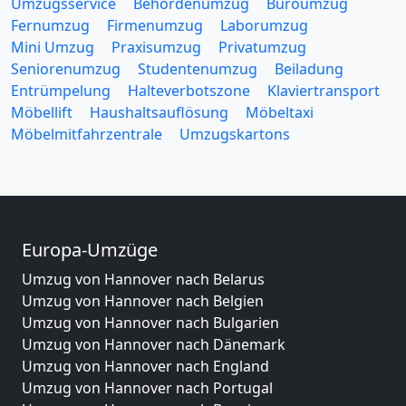
Umzugsservice
Behördenumzug
Büroumzug
Fernumzug
Firmenumzug
Laborumzug
Mini Umzug
Praxisumzug
Privatumzug
Seniorenumzug
Studentenumzug
Beiladung
Entrümpelung
Halteverbotszone
Klaviertransport
Möbellift
Haushaltsauflösung
Möbeltaxi
Möbelmitfahrzentrale
Umzugskartons
Europa-Umzüge
Umzug von Hannover nach Belarus
Umzug von Hannover nach Belgien
Umzug von Hannover nach Bulgarien
Umzug von Hannover nach Dänemark
Umzug von Hannover nach England
Umzug von Hannover nach Portugal