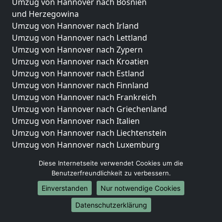
Umzug von Hannover nach Bosnien
und Herzegowina
Umzug von Hannover nach Irland
Umzug von Hannover nach Lettland
Umzug von Hannover nach Zypern
Umzug von Hannover nach Kroatien
Umzug von Hannover nach Estland
Umzug von Hannover nach Finnland
Umzug von Hannover nach Frankreich
Umzug von Hannover nach Griechenland
Umzug von Hannover nach Italien
Umzug von Hannover nach Liechtenstein
Umzug von Hannover nach Luxemburg
Umzug von Hannover nach Niederlande
Diese Internetseite verwendet Cookies um die
Umzug von Hannover nach Norwegen
Benutzerfreundlichkeit zu verbessern.
Umzüge-Deutschlandweit
Einverstanden
Nur notwendige Cookies
Umzug von Hannover nach Berlin
Datenschutzerklärung
Umzug von Hannover nach Hamburg