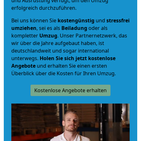
und Ausrüstung verfügt, um den Umzug
erfolgreich durchzuführen.
Bei uns können Sie
kostengünstig
und
stressfrei
umziehen
, sei es als
Beiladung
oder als
kompletter
Umzug
. Unser Partnernetzwerk, das
wir über die Jahre aufgebaut haben, ist
deutschlandweit und sogar international
unterwegs.
Holen Sie sich jetzt kostenlose
Angebote
und erhalten Sie einen ersten
Überblick über die Kosten für Ihren Umzug.
Kostenlose Angebote erhalten