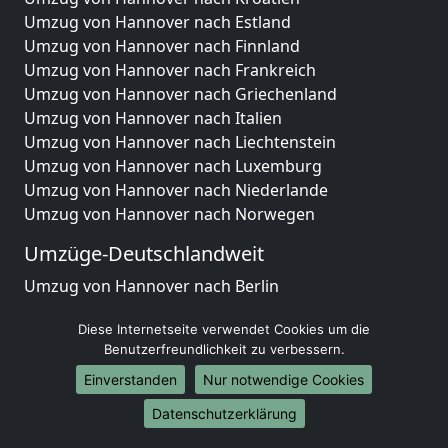
Umzug von Hannover nach Estland
Umzug von Hannover nach Finnland
Umzug von Hannover nach Frankreich
Umzug von Hannover nach Griechenland
Umzug von Hannover nach Italien
Umzug von Hannover nach Liechtenstein
Umzug von Hannover nach Luxemburg
Umzug von Hannover nach Niederlande
Umzug von Hannover nach Norwegen
Umzüge-Deutschlandweit
Umzug von Hannover nach Berlin
Umzug von Hannover nach Hamburg
Diese Internetseite verwendet Cookies um die
Umzug von Hannover nach München
Benutzerfreundlichkeit zu verbessern.
Umzug von Hannover nach Köln
Umzug von Hannover nach Frankfurt am Main
Einverstanden
Nur notwendige Cookies
Umzug von Hannover nach Stuttgart
Datenschutzerklärung
Umzug von Hannover nach Düsseldorf