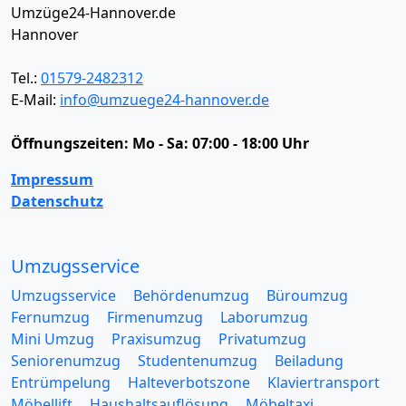
Umzüge24-Hannover.de
Hannover
Tel.:
01579-2482312
E-Mail:
info@umzuege24-hannover.de
Öffnungszeiten:
Mo - Sa: 07:00 - 18:00 Uhr
Impressum
Datenschutz
Umzugsservice
Umzugsservice
Behördenumzug
Büroumzug
Fernumzug
Firmenumzug
Laborumzug
Mini Umzug
Praxisumzug
Privatumzug
Seniorenumzug
Studentenumzug
Beiladung
Entrümpelung
Halteverbotszone
Klaviertransport
Möbellift
Haushaltsauflösung
Möbeltaxi