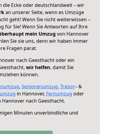
 die Ecke oder deutschlandweit – wir
erk
an unserer Seite, wenn es Umzüge
ht geht! Wenn Sie nicht weiterwissen –
ng für Sie! Wenn Sie Antworten auf Ihre
 überhaupt mein Umzug
von Hannover
len Sie sie uns, denn wir haben immer
re Fragen parat.
nover nach Geesthacht oder ein
Geesthacht,
wir helfen
, damit Sie
umziehen können.
enumzug
,
Seniorenumzug
,
Tresor
– &
numzug
in Hannover,
Fernumzug
oder
 Hannover nach Geesthacht.
nigen Minuten unverbindliche und