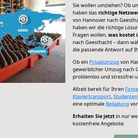
Sie wollen umziehen? Ob um
haben das
richtige Netzw
von Hannover nach Geesthac
haben wir die richtige Lösu
Fragen wollen,
was kostet
nach Geesthacht – dann wäh
die passende Antwort auf Ih
Ob ein
Privatumzug
von Han
gewerblicher Umzug nach 
problemlos und stressfrei 
Allzeit bereit für Ihren
Firm
Klaviertransport
,
Studente
eine optimale
Beiladung
von
Erhalten Sie jetzt
in nur we
kostenfreie Angebote.