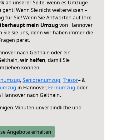
erk
an unserer Seite, wenn es Umzüge
 geht! Wenn Sie nicht weiterwissen –
ng für Sie! Wenn Sie Antworten auf Ihre
 überhaupt mein Umzug
von Hannover
 Sie sie uns, denn wir haben immer die
Fragen parat.
nover nach Geithain oder ein
eithain,
wir helfen
, damit Sie
umziehen können.
enumzug
,
Seniorenumzug
,
Tresor
– &
numzug
in Hannover,
Fernumzug
oder
 Hannover nach Geithain.
nigen Minuten unverbindliche und
se Angebote erhalten