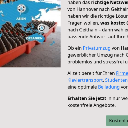
haben das
richtige Netzw
von Hannover nach Geithain
haben wir die richtige Lösu
Fragen wollen,
was kostet
nach Geithain – dann wählen
passende Antwort auf Ihre 
Ob ein
Privatumzug
von Han
gewerblicher Umzug nach G
problemlos und stressfrei 
Allzeit bereit für Ihren
Firm
Klaviertransport
,
Studente
eine optimale
Beiladung
von
Erhalten Sie jetzt
in nur we
kostenfreie Angebote.
Kostenlo