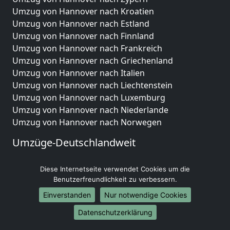
Umzug von Hannover nach Kroatien
Umzug von Hannover nach Estland
Umzug von Hannover nach Finnland
Umzug von Hannover nach Frankreich
Umzug von Hannover nach Griechenland
Umzug von Hannover nach Italien
Umzug von Hannover nach Liechtenstein
Umzug von Hannover nach Luxemburg
Umzug von Hannover nach Niederlande
Umzug von Hannover nach Norwegen
Umzüge-Deutschlandweit
Umzug von Hannover nach Berlin
Diese Internetseite verwendet Cookies um die
Umzug von Hannover nach Hamburg
Benutzerfreundlichkeit zu verbessern.
Umzug von Hannover nach München
Umzug von Hannover nach Köln
Einverstanden
Nur notwendige Cookies
Umzug von Hannover nach Frankfurt am Main
Datenschutzerklärung
Umzug von Hannover nach Stuttgart