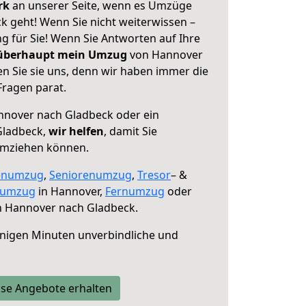
erk
an unserer Seite, wenn es Umzüge
 geht! Wenn Sie nicht weiterwissen –
ng für Sie! Wenn Sie Antworten auf Ihre
 überhaupt mein Umzug
von Hannover
n Sie sie uns, denn wir haben immer die
Fragen parat.
nover nach Gladbeck oder ein
Gladbeck,
wir helfen
, damit Sie
umziehen können.
enumzug
,
Seniorenumzug
,
Tresor
– &
numzug
in Hannover,
Fernumzug
oder
 Hannover nach Gladbeck.
nigen Minuten unverbindliche und
se Angebote erhalten