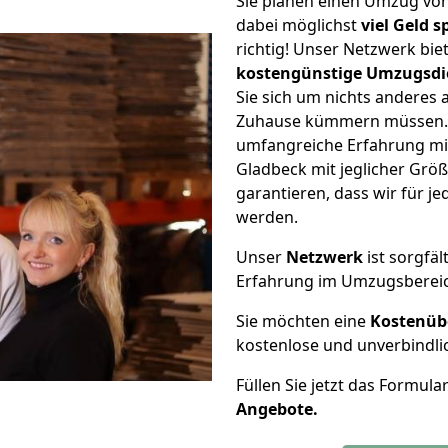
Sie planen einen Umzug vo
dabei möglichst
viel Geld 
richtig! Unser Netzwerk bi
kostengünstige Umzugsdi
Sie sich um nichts anderes 
Zuhause kümmern müssen. W
umfangreiche Erfahrung m
Gladbeck mit jeglicher Gr
garantieren, dass wir für j
werden.
Unser
Netzwerk
ist sorgfäl
Erfahrung im Umzugsberei
Sie möchten eine
Kostenüb
kostenlose und unverbindli
Füllen Sie jetzt das Formula
Angebote.