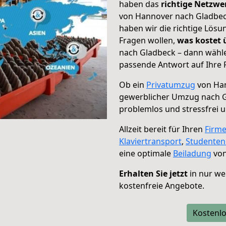
haben das
richtige Netzw
von Hannover nach Gladbeck
haben wir die richtige Lösu
Fragen wollen,
was kostet
nach Gladbeck – dann wähle
passende Antwort auf Ihre 
Ob ein
Privatumzug
von Han
gewerblicher Umzug nach 
problemlos und stressfrei 
Allzeit bereit für Ihren
Firm
Klaviertransport
,
Studente
eine optimale
Beiladung
von
Erhalten Sie jetzt
in nur we
kostenfreie Angebote.
Kostenlo