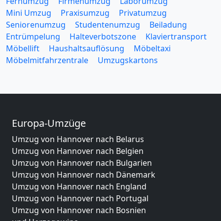
Fernumzug
Firmenumzug
Laborumzug
Mini Umzug
Praxisumzug
Privatumzug
Seniorenumzug
Studentenumzug
Beiladung
Entrümpelung
Halteverbotszone
Klaviertransport
Möbellift
Haushaltsauflösung
Möbeltaxi
Möbelmitfahrzentrale
Umzugskartons
Europa-Umzüge
Umzug von Hannover nach Belarus
Umzug von Hannover nach Belgien
Umzug von Hannover nach Bulgarien
Umzug von Hannover nach Dänemark
Umzug von Hannover nach England
Umzug von Hannover nach Portugal
Umzug von Hannover nach Bosnien