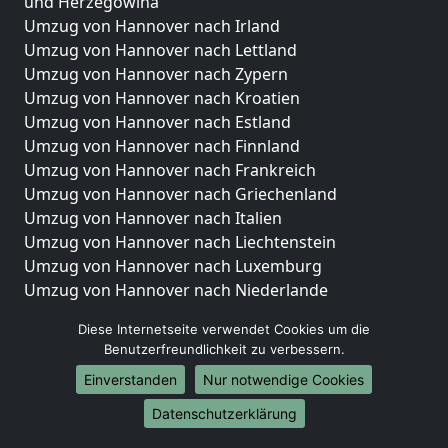
und Herzegowina
Umzug von Hannover nach Irland
Umzug von Hannover nach Lettland
Umzug von Hannover nach Zypern
Umzug von Hannover nach Kroatien
Umzug von Hannover nach Estland
Umzug von Hannover nach Finnland
Umzug von Hannover nach Frankreich
Umzug von Hannover nach Griechenland
Umzug von Hannover nach Italien
Umzug von Hannover nach Liechtenstein
Umzug von Hannover nach Luxemburg
Umzug von Hannover nach Niederlande
Umzug von Hannover nach Norwegen
Diese Internetseite verwendet Cookies um die
Umzüge-Deutschlandweit
Benutzerfreundlichkeit zu verbessern.
Einverstanden
Nur notwendige Cookies
Umzug von Hannover nach Berlin
Umzug von Hannover nach Hamburg
Datenschutzerklärung
Umzug von Hannover nach München