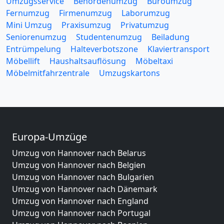
Umzugsservice
Behördenumzug
Büroumzug
Fernumzug
Firmenumzug
Laborumzug
Mini Umzug
Praxisumzug
Privatumzug
Seniorenumzug
Studentenumzug
Beiladung
Entrümpelung
Halteverbotszone
Klaviertransport
Möbellift
Haushaltsauflösung
Möbeltaxi
Möbelmitfahrzentrale
Umzugskartons
Europa-Umzüge
Umzug von Hannover nach Belarus
Umzug von Hannover nach Belgien
Umzug von Hannover nach Bulgarien
Umzug von Hannover nach Dänemark
Umzug von Hannover nach England
Umzug von Hannover nach Portugal