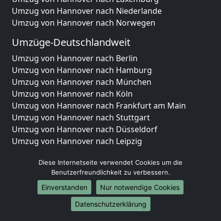
Umzug von Hannover nach Niederlande
Umzug von Hannover nach Norwegen
Umzüge-Deutschlandweit
Umzug von Hannover nach Berlin
Umzug von Hannover nach Hamburg
Umzug von Hannover nach München
Umzug von Hannover nach Köln
Umzug von Hannover nach Frankfurt am Main
Umzug von Hannover nach Stuttgart
Umzug von Hannover nach Düsseldorf
Umzug von Hannover nach Leipzig
Umzug von Hannover nach Dortmund
Diese Internetseite verwendet Cookies um die
Umzug von Hannover nach Essen
Benutzerfreundlichkeit zu verbessern.
Umzug von Hannover nach Bremen
Umzug von Hannover nach Dresden
Einverstanden
Nur notwendige Cookies
Umzug von Hannover nach Hannover
Datenschutzerklärung
Umzug von Hannover nach Nürnberg