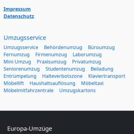
Impressum
Datenschutz
Umzugsservice
Umzugsservice
Behördenumzug
Büroumzug
Fernumzug
Firmenumzug
Laborumzug
Mini Umzug
Praxisumzug
Privatumzug
Seniorenumzug
Studentenumzug
Beiladung
Entrümpelung
Halteverbotszone
Klaviertransport
Möbellift
Haushaltsauflösung
Möbeltaxi
Möbelmitfahrzentrale
Umzugskartons
Europa-Umzüge