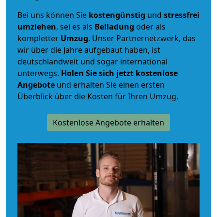
Bei uns können Sie
kostengünstig
und
stressfrei
umziehen
, sei es als
Beiladung
oder als
kompletter
Umzug
. Unser Partnernetzwerk, das
wir über die Jahre aufgebaut haben, ist
deutschlandweit und sogar international
unterwegs.
Holen Sie sich jetzt kostenlose
Angebote
und erhalten Sie einen ersten
Überblick über die Kosten für Ihren Umzug.
Kostenlose Angebote erhalten