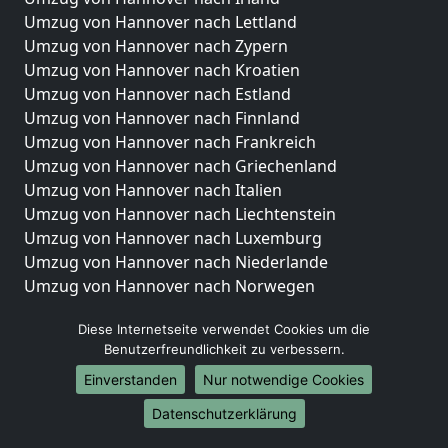
Umzug von Hannover nach Lettland
Umzug von Hannover nach Zypern
Umzug von Hannover nach Kroatien
Umzug von Hannover nach Estland
Umzug von Hannover nach Finnland
Umzug von Hannover nach Frankreich
Umzug von Hannover nach Griechenland
Umzug von Hannover nach Italien
Umzug von Hannover nach Liechtenstein
Umzug von Hannover nach Luxemburg
Umzug von Hannover nach Niederlande
Umzug von Hannover nach Norwegen
Umzüge-Deutschlandweit
Diese Internetseite verwendet Cookies um die
Benutzerfreundlichkeit zu verbessern.
Umzug von Hannover nach Berlin
Umzug von Hannover nach Hamburg
Einverstanden
Nur notwendige Cookies
Umzug von Hannover nach München
Datenschutzerklärung
Umzug von Hannover nach Köln