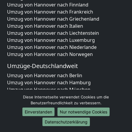
Umzug von Hannover nach Finnland
Umzug von Hannover nach Frankreich
Umzug von Hannover nach Griechenland
Umzug von Hannover nach Italien
Umzug von Hannover nach Liechtenstein
Umzug von Hannover nach Luxemburg
Umzug von Hannover nach Niederlande
Umzug von Hannover nach Norwegen
Umzüge-Deutschlandweit
Umzug von Hannover nach Berlin
Umzug von Hannover nach Hamburg
Umzug von Hannover nach München
Umzug von Hannover nach Köln
Diese Internetseite verwendet Cookies um die
Umzug von Hannover nach Frankfurt am Main
Benutzerfreundlichkeit zu verbessern.
Umzug von Hannover nach Stuttgart
Einverstanden
Nur notwendige Cookies
Umzug von Hannover nach Düsseldorf
Datenschutzerklärung
Umzug von Hannover nach Leipzig
Umzug von Hannover nach Dortmund