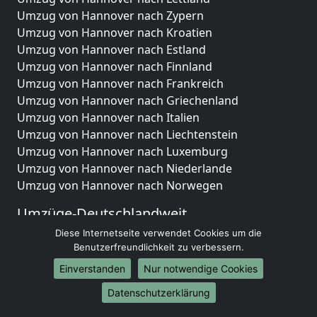
Umzug von Hannover nach Zypern
Umzug von Hannover nach Kroatien
Umzug von Hannover nach Estland
Umzug von Hannover nach Finnland
Umzug von Hannover nach Frankreich
Umzug von Hannover nach Griechenland
Umzug von Hannover nach Italien
Umzug von Hannover nach Liechtenstein
Umzug von Hannover nach Luxemburg
Umzug von Hannover nach Niederlande
Umzug von Hannover nach Norwegen
Umzüge-Deutschlandweit
Diese Internetseite verwendet Cookies um die
Umzug von Hannover nach Berlin
Benutzerfreundlichkeit zu verbessern.
Umzug von Hannover nach Hamburg
Umzug von Hannover nach München
Einverstanden
Nur notwendige Cookies
Umzug von Hannover nach Köln
Datenschutzerklärung
Umzug von Hannover nach Frankfurt am Main