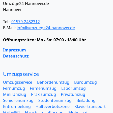
Umzüge24-Hannover.de
Hannover
Tel.:
01579-2482312
E-Mail:
info@umzuege24-hannover.de
Öffnungszeiten:
Mo - Sa: 07:00 - 18:00 Uhr
Impressum
Datenschutz
Umzugsservice
Umzugsservice
Behördenumzug
Büroumzug
Fernumzug
Firmenumzug
Laborumzug
Mini Umzug
Praxisumzug
Privatumzug
Seniorenumzug
Studentenumzug
Beiladung
Entrümpelung
Halteverbotszone
Klaviertransport
Möbellift
Haushaltsauflösung
Möbeltaxi