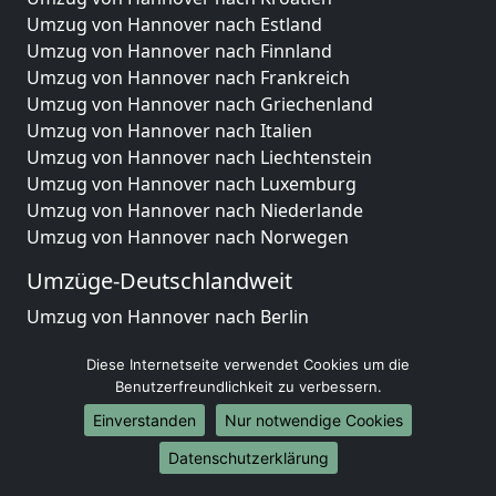
Umzug von Hannover nach Estland
Umzug von Hannover nach Finnland
Umzug von Hannover nach Frankreich
Umzug von Hannover nach Griechenland
Umzug von Hannover nach Italien
Umzug von Hannover nach Liechtenstein
Umzug von Hannover nach Luxemburg
Umzug von Hannover nach Niederlande
Umzug von Hannover nach Norwegen
Umzüge-Deutschlandweit
Umzug von Hannover nach Berlin
Umzug von Hannover nach Hamburg
Diese Internetseite verwendet Cookies um die
Umzug von Hannover nach München
Benutzerfreundlichkeit zu verbessern.
Umzug von Hannover nach Köln
Umzug von Hannover nach Frankfurt am Main
Einverstanden
Nur notwendige Cookies
Umzug von Hannover nach Stuttgart
Datenschutzerklärung
Umzug von Hannover nach Düsseldorf