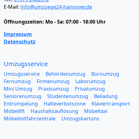
E-Mail:
info@umzuege24-hannover.de
Öffnungszeiten:
Mo - Sa: 07:00 - 18:00 Uhr
Impressum
Datenschutz
Umzugsservice
Umzugsservice
Behördenumzug
Büroumzug
Fernumzug
Firmenumzug
Laborumzug
Mini Umzug
Praxisumzug
Privatumzug
Seniorenumzug
Studentenumzug
Beiladung
Entrümpelung
Halteverbotszone
Klaviertransport
Möbellift
Haushaltsauflösung
Möbeltaxi
Möbelmitfahrzentrale
Umzugskartons