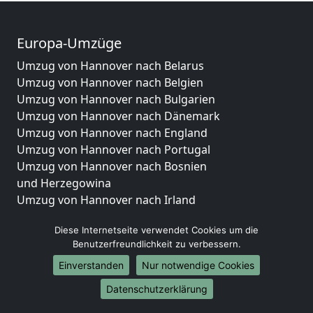
Europa-Umzüge
Umzug von Hannover nach Belarus
Umzug von Hannover nach Belgien
Umzug von Hannover nach Bulgarien
Umzug von Hannover nach Dänemark
Umzug von Hannover nach England
Umzug von Hannover nach Portugal
Umzug von Hannover nach Bosnien
und Herzegowina
Umzug von Hannover nach Irland
Umzug von Hannover nach Lettland
Diese Internetseite verwendet Cookies um die
Umzug von Hannover nach Zypern
Benutzerfreundlichkeit zu verbessern.
Umzug von Hannover nach Kroatien
Umzug von Hannover nach Estland
Einverstanden
Nur notwendige Cookies
Umzug von Hannover nach Finnland
Datenschutzerklärung
Umzug von Hannover nach Frankreich