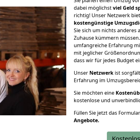
Sie planen einen Umzug v
dabei möglichst
viel Geld 
richtig! Unser Netzwerk bi
kostengünstige Umzugsdi
Sie sich um nichts anderes 
Zuhause kümmern müssen. W
umfangreiche Erfahrung m
mit jeglicher Größenordnun
dass wir für jedes Budget 
Unser
Netzwerk
ist sorgfäl
Erfahrung im Umzugsberei
Sie möchten eine
Kostenüb
kostenlose und unverbindli
Füllen Sie jetzt das Formula
Angebote.
Kostenlos