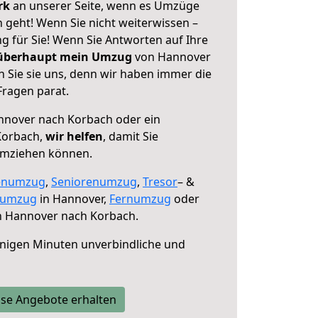
erk
an unserer Seite, wenn es Umzüge
geht! Wenn Sie nicht weiterwissen –
ng für Sie! Wenn Sie Antworten auf Ihre
 überhaupt mein Umzug
von Hannover
 Sie sie uns, denn wir haben immer die
Fragen parat.
nover nach Korbach oder ein
Korbach,
wir helfen
, damit Sie
umziehen können.
enumzug
,
Seniorenumzug
,
Tresor
– &
numzug
in Hannover,
Fernumzug
oder
 Hannover nach Korbach.
nigen Minuten unverbindliche und
se Angebote erhalten