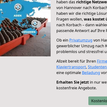
haben das
richtige Netzw
von Hannover nach Korbach 
haben wir die richtige Lösu
Fragen wollen,
was kostet
nach Korbach – dann wählen
passende Antwort auf Ihre 
Ob ein
Privatumzug
von Han
gewerblicher Umzug nach 
problemlos und stressfrei 
Allzeit bereit für Ihren
Firm
Klaviertransport
,
Studente
eine optimale
Beiladung
von
Erhalten Sie jetzt
in nur we
kostenfreie Angebote.
Kostenlo