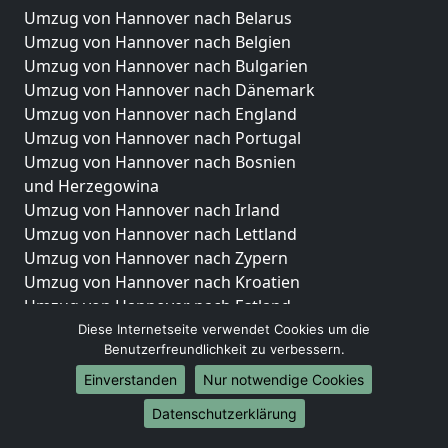
Umzug von Hannover nach Belarus
Umzug von Hannover nach Belgien
Umzug von Hannover nach Bulgarien
Umzug von Hannover nach Dänemark
Umzug von Hannover nach England
Umzug von Hannover nach Portugal
Umzug von Hannover nach Bosnien
und Herzegowina
Umzug von Hannover nach Irland
Umzug von Hannover nach Lettland
Umzug von Hannover nach Zypern
Umzug von Hannover nach Kroatien
Umzug von Hannover nach Estland
Umzug von Hannover nach Finnland
Diese Internetseite verwendet Cookies um die
Benutzerfreundlichkeit zu verbessern.
Umzug von Hannover nach Frankreich
Umzug von Hannover nach Griechenland
Einverstanden
Nur notwendige Cookies
Umzug von Hannover nach Italien
Datenschutzerklärung
Umzug von Hannover nach Liechtenstein