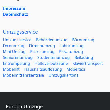
Impressum
Datenschutz
Umzugsservice
Umzugsservice
Behördenumzug
Büroumzug
Fernumzug
Firmenumzug
Laborumzug
Mini Umzug
Praxisumzug
Privatumzug
Seniorenumzug
Studentenumzug
Beiladung
Entrümpelung
Halteverbotszone
Klaviertransport
Möbellift
Haushaltsauflösung
Möbeltaxi
Möbelmitfahrzentrale
Umzugskartons
Europa-Umzüge