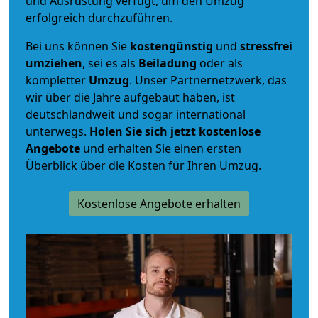
und Ausrüstung verfügt, um den Umzug
erfolgreich durchzuführen.
Bei uns können Sie
kostengünstig
und
stressfrei
umziehen
, sei es als
Beiladung
oder als
kompletter
Umzug
. Unser Partnernetzwerk, das
wir über die Jahre aufgebaut haben, ist
deutschlandweit und sogar international
unterwegs.
Holen Sie sich jetzt kostenlose
Angebote
und erhalten Sie einen ersten
Überblick über die Kosten für Ihren Umzug.
Kostenlose Angebote erhalten