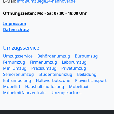
E-Mail:
info@umzuege24-hannover.de
Öffnungszeiten:
Mo - Sa: 07:00 - 18:00 Uhr
Impressum
Datenschutz
Umzugsservice
Umzugsservice
Behördenumzug
Büroumzug
Fernumzug
Firmenumzug
Laborumzug
Mini Umzug
Praxisumzug
Privatumzug
Seniorenumzug
Studentenumzug
Beiladung
Entrümpelung
Halteverbotszone
Klaviertransport
Möbellift
Haushaltsauflösung
Möbeltaxi
Möbelmitfahrzentrale
Umzugskartons