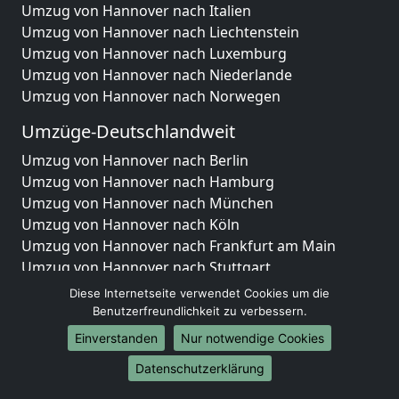
Umzug von Hannover nach Italien
Umzug von Hannover nach Liechtenstein
Umzug von Hannover nach Luxemburg
Umzug von Hannover nach Niederlande
Umzug von Hannover nach Norwegen
Umzüge-Deutschlandweit
Umzug von Hannover nach Berlin
Umzug von Hannover nach Hamburg
Umzug von Hannover nach München
Umzug von Hannover nach Köln
Umzug von Hannover nach Frankfurt am Main
Umzug von Hannover nach Stuttgart
Umzug von Hannover nach Düsseldorf
Diese Internetseite verwendet Cookies um die
Umzug von Hannover nach Leipzig
Benutzerfreundlichkeit zu verbessern.
Umzug von Hannover nach Dortmund
Einverstanden
Nur notwendige Cookies
Umzug von Hannover nach Essen
Datenschutzerklärung
Umzug von Hannover nach Bremen
Umzug von Hannover nach Dresden