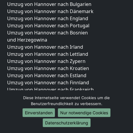
Umzug von Hannover nach Bulgarien
Umzug von Hannover nach Dänemark
Umzug von Hannover nach England
Umzug von Hannover nach Portugal
Umzug von Hannover nach Bosnien
und Herzegowina
Umzug von Hannover nach Irland
Umzug von Hannover nach Lettland
Umzug von Hannover nach Zypern
Umzug von Hannover nach Kroatien
Umzug von Hannover nach Estland
Umzug von Hannover nach Finnland
Umzug von Hannover nach Frankreich
Umzug von Hannover nach Griechenland
Diese Internetseite verwendet Cookies um die
Umzug von Hannover nach Italien
Benutzerfreundlichkeit zu verbessern.
Umzug von Hannover nach Liechtenstein
Einverstanden
Nur notwendige Cookies
Umzug von Hannover nach Luxemburg
Datenschutzerklärung
Umzug von Hannover nach Niederlande
Umzug von Hannover nach Norwegen