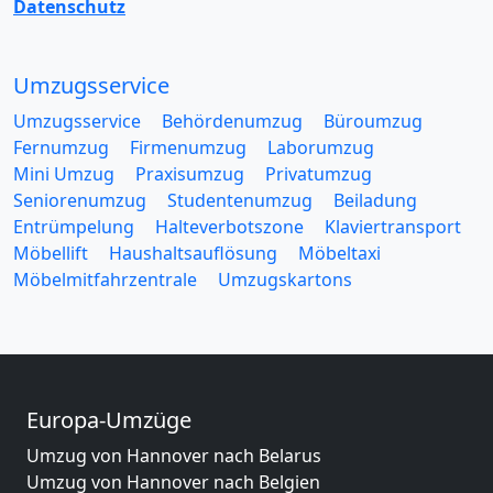
Datenschutz
Umzugsservice
Umzugsservice
Behördenumzug
Büroumzug
Fernumzug
Firmenumzug
Laborumzug
Mini Umzug
Praxisumzug
Privatumzug
Seniorenumzug
Studentenumzug
Beiladung
Entrümpelung
Halteverbotszone
Klaviertransport
Möbellift
Haushaltsauflösung
Möbeltaxi
Möbelmitfahrzentrale
Umzugskartons
Europa-Umzüge
Umzug von Hannover nach Belarus
Umzug von Hannover nach Belgien