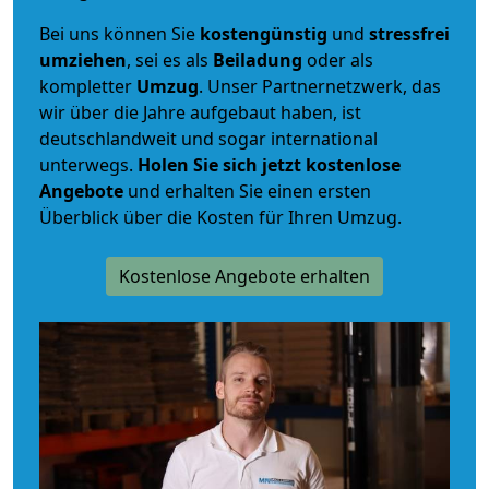
Bei uns können Sie
kostengünstig
und
stressfrei
umziehen
, sei es als
Beiladung
oder als
kompletter
Umzug
. Unser Partnernetzwerk, das
wir über die Jahre aufgebaut haben, ist
deutschlandweit und sogar international
unterwegs.
Holen Sie sich jetzt kostenlose
Angebote
und erhalten Sie einen ersten
Überblick über die Kosten für Ihren Umzug.
Kostenlose Angebote erhalten