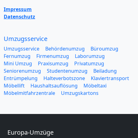
Impressum
Datenschutz
Umzugsservice
Umzugsservice
Behördenumzug
Büroumzug
Fernumzug
Firmenumzug
Laborumzug
Mini Umzug
Praxisumzug
Privatumzug
Seniorenumzug
Studentenumzug
Beiladung
Entrümpelung
Halteverbotszone
Klaviertransport
Möbellift
Haushaltsauflösung
Möbeltaxi
Möbelmitfahrzentrale
Umzugskartons
Europa-Umzüge