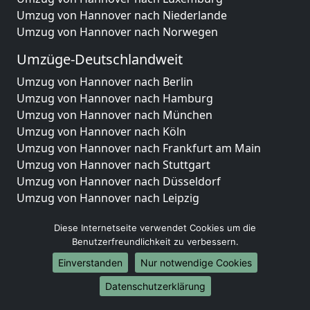
Umzug von Hannover nach Niederlande
Umzug von Hannover nach Norwegen
Umzüge-Deutschlandweit
Umzug von Hannover nach Berlin
Umzug von Hannover nach Hamburg
Umzug von Hannover nach München
Umzug von Hannover nach Köln
Umzug von Hannover nach Frankfurt am Main
Umzug von Hannover nach Stuttgart
Umzug von Hannover nach Düsseldorf
Umzug von Hannover nach Leipzig
Umzug von Hannover nach Dortmund
Diese Internetseite verwendet Cookies um die
Umzug von Hannover nach Essen
Benutzerfreundlichkeit zu verbessern.
Umzug von Hannover nach Bremen
Umzug von Hannover nach Dresden
Einverstanden
Nur notwendige Cookies
Umzug von Hannover nach Hannover
Datenschutzerklärung
Umzug von Hannover nach Nürnberg