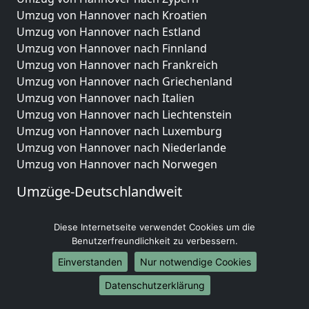
Umzug von Hannover nach Kroatien
Umzug von Hannover nach Estland
Umzug von Hannover nach Finnland
Umzug von Hannover nach Frankreich
Umzug von Hannover nach Griechenland
Umzug von Hannover nach Italien
Umzug von Hannover nach Liechtenstein
Umzug von Hannover nach Luxemburg
Umzug von Hannover nach Niederlande
Umzug von Hannover nach Norwegen
Umzüge-Deutschlandweit
Umzug von Hannover nach Berlin
Diese Internetseite verwendet Cookies um die
Umzug von Hannover nach Hamburg
Benutzerfreundlichkeit zu verbessern.
Umzug von Hannover nach München
Umzug von Hannover nach Köln
Einverstanden
Nur notwendige Cookies
Umzug von Hannover nach Frankfurt am Main
Datenschutzerklärung
Umzug von Hannover nach Stuttgart