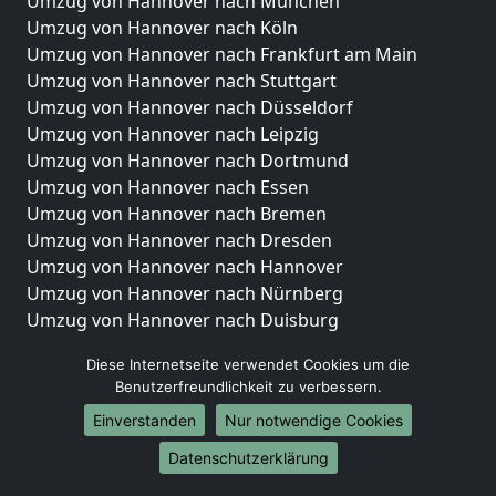
Umzug von Hannover nach München
Umzug von Hannover nach Köln
Umzug von Hannover nach Frankfurt am Main
Umzug von Hannover nach Stuttgart
Umzug von Hannover nach Düsseldorf
Umzug von Hannover nach Leipzig
Umzug von Hannover nach Dortmund
Umzug von Hannover nach Essen
Umzug von Hannover nach Bremen
Umzug von Hannover nach Dresden
Umzug von Hannover nach Hannover
Umzug von Hannover nach Nürnberg
Umzug von Hannover nach Duisburg
Umzug von Hannover nach Bochum
Diese Internetseite verwendet Cookies um die
Umzug von Hannover nach Wuppertal
Benutzerfreundlichkeit zu verbessern.
Umzug von Hannover nach Bielefeld
Einverstanden
Nur notwendige Cookies
Umzug von Hannover nach Bonn
Umzug von Hannover nach Münster
Datenschutzerklärung