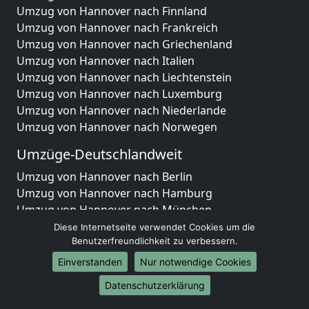
Umzug von Hannover nach Finnland
Umzug von Hannover nach Frankreich
Umzug von Hannover nach Griechenland
Umzug von Hannover nach Italien
Umzug von Hannover nach Liechtenstein
Umzug von Hannover nach Luxemburg
Umzug von Hannover nach Niederlande
Umzug von Hannover nach Norwegen
Umzüge-Deutschlandweit
Umzug von Hannover nach Berlin
Umzug von Hannover nach Hamburg
Umzug von Hannover nach München
Umzug von Hannover nach Köln
Diese Internetseite verwendet Cookies um die
Umzug von Hannover nach Frankfurt am Main
Benutzerfreundlichkeit zu verbessern.
Umzug von Hannover nach Stuttgart
Einverstanden
Nur notwendige Cookies
Umzug von Hannover nach Düsseldorf
Datenschutzerklärung
Umzug von Hannover nach Leipzig
Umzug von Hannover nach Dortmund