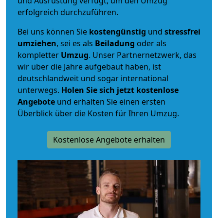
und Ausrüstung verfügt, um den Umzug
erfolgreich durchzuführen.
Bei uns können Sie
kostengünstig
und
stressfrei
umziehen
, sei es als
Beiladung
oder als
kompletter
Umzug
. Unser Partnernetzwerk, das
wir über die Jahre aufgebaut haben, ist
deutschlandweit und sogar international
unterwegs.
Holen Sie sich jetzt kostenlose
Angebote
und erhalten Sie einen ersten
Überblick über die Kosten für Ihren Umzug.
Kostenlose Angebote erhalten