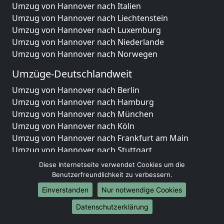
Umzug von Hannover nach Italien
Umzug von Hannover nach Liechtenstein
Umzug von Hannover nach Luxemburg
Umzug von Hannover nach Niederlande
Umzug von Hannover nach Norwegen
Umzüge-Deutschlandweit
Umzug von Hannover nach Berlin
Umzug von Hannover nach Hamburg
Umzug von Hannover nach München
Umzug von Hannover nach Köln
Umzug von Hannover nach Frankfurt am Main
Umzug von Hannover nach Stuttgart
Umzug von Hannover nach Düsseldorf
Diese Internetseite verwendet Cookies um die
Umzug von Hannover nach Leipzig
Benutzerfreundlichkeit zu verbessern.
Umzug von Hannover nach Dortmund
Einverstanden
Nur notwendige Cookies
Umzug von Hannover nach Essen
Datenschutzerklärung
Umzug von Hannover nach Bremen
Umzug von Hannover nach Dresden