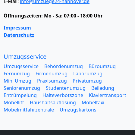
E-Mail:
info@umzuege24-hannover.de
Öffnungszeiten:
Mo - Sa: 07:00 - 18:00 Uhr
Impressum
Datenschutz
Umzugsservice
Umzugsservice
Behördenumzug
Büroumzug
Fernumzug
Firmenumzug
Laborumzug
Mini Umzug
Praxisumzug
Privatumzug
Seniorenumzug
Studentenumzug
Beiladung
Entrümpelung
Halteverbotszone
Klaviertransport
Möbellift
Haushaltsauflösung
Möbeltaxi
Möbelmitfahrzentrale
Umzugskartons