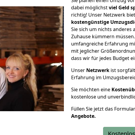
Sie planen einen Umzug v
dabei möglichst
viel Geld 
richtig! Unser Netzwerk bi
kostengünstige Umzugsdi
Sie sich um nichts anderes 
Zuhause kümmern müssen. W
umfangreiche Erfahrung m
mit jeglicher Größenordnun
dass wir für jedes Budget 
Unser
Netzwerk
ist sorgfäl
Erfahrung im Umzugsberei
Sie möchten eine
Kostenüb
kostenlose und unverbindli
Füllen Sie jetzt das Formula
Angebote.
Kostenlos