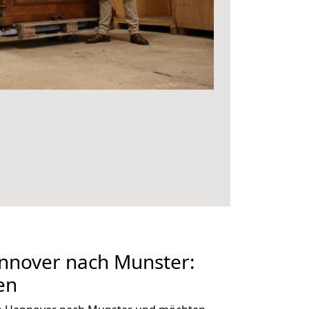
nover nach Munster:
en