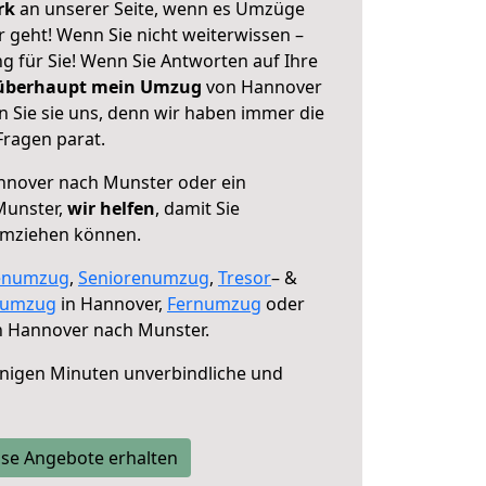
erk
an unserer Seite, wenn es Umzüge
geht! Wenn Sie nicht weiterwissen –
ng für Sie! Wenn Sie Antworten auf Ihre
 überhaupt mein Umzug
von Hannover
 Sie sie uns, denn wir haben immer die
Fragen parat.
nover nach Munster oder ein
Munster,
wir helfen
, damit Sie
umziehen können.
enumzug
,
Seniorenumzug
,
Tresor
– &
numzug
in Hannover,
Fernumzug
oder
 Hannover nach Munster.
nigen Minuten unverbindliche und
se Angebote erhalten