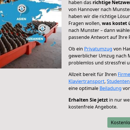
haben das
richtige Netzw
von Hannover nach Munster 
haben wir die richtige Lösu
Fragen wollen,
was kostet
nach Munster – dann wählen
passende Antwort auf Ihre 
Ob ein
Privatumzug
von Han
gewerblicher Umzug nach 
problemlos und stressfrei 
Allzeit bereit für Ihren
Firm
Klaviertransport
,
Studente
eine optimale
Beiladung
von
Erhalten Sie jetzt
in nur we
kostenfreie Angebote.
Kostenlo