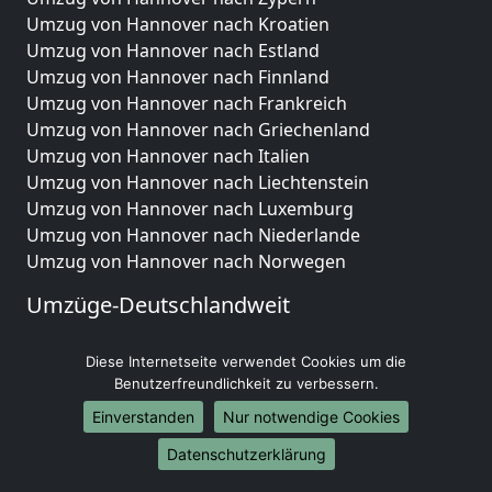
Umzug von Hannover nach Kroatien
Umzug von Hannover nach Estland
Umzug von Hannover nach Finnland
Umzug von Hannover nach Frankreich
Umzug von Hannover nach Griechenland
Umzug von Hannover nach Italien
Umzug von Hannover nach Liechtenstein
Umzug von Hannover nach Luxemburg
Umzug von Hannover nach Niederlande
Umzug von Hannover nach Norwegen
Umzüge-Deutschlandweit
Umzug von Hannover nach Berlin
Diese Internetseite verwendet Cookies um die
Umzug von Hannover nach Hamburg
Benutzerfreundlichkeit zu verbessern.
Umzug von Hannover nach München
Umzug von Hannover nach Köln
Einverstanden
Nur notwendige Cookies
Umzug von Hannover nach Frankfurt am Main
Datenschutzerklärung
Umzug von Hannover nach Stuttgart