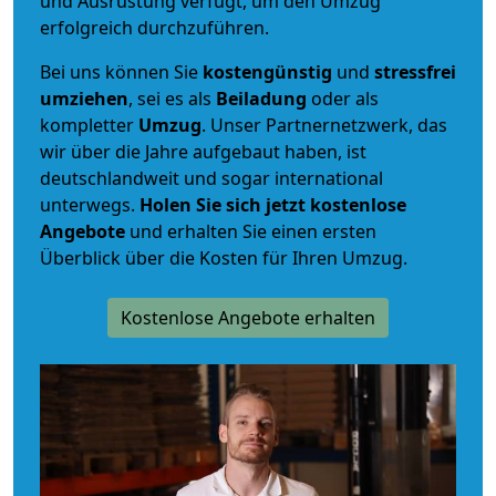
und Ausrüstung verfügt, um den Umzug
erfolgreich durchzuführen.
Bei uns können Sie
kostengünstig
und
stressfrei
umziehen
, sei es als
Beiladung
oder als
kompletter
Umzug
. Unser Partnernetzwerk, das
wir über die Jahre aufgebaut haben, ist
deutschlandweit und sogar international
unterwegs.
Holen Sie sich jetzt kostenlose
Angebote
und erhalten Sie einen ersten
Überblick über die Kosten für Ihren Umzug.
Kostenlose Angebote erhalten