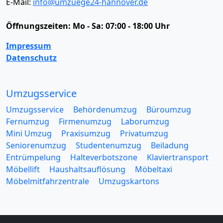
E-Mail:
info@umzuege24-hannover.de
Öffnungszeiten:
Mo - Sa: 07:00 - 18:00 Uhr
Impressum
Datenschutz
Umzugsservice
Umzugsservice
Behördenumzug
Büroumzug
Fernumzug
Firmenumzug
Laborumzug
Mini Umzug
Praxisumzug
Privatumzug
Seniorenumzug
Studentenumzug
Beiladung
Entrümpelung
Halteverbotszone
Klaviertransport
Möbellift
Haushaltsauflösung
Möbeltaxi
Möbelmitfahrzentrale
Umzugskartons