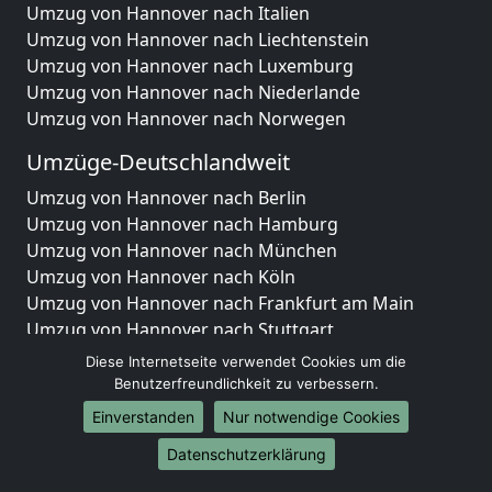
Umzug von Hannover nach Italien
Umzug von Hannover nach Liechtenstein
Umzug von Hannover nach Luxemburg
Umzug von Hannover nach Niederlande
Umzug von Hannover nach Norwegen
Umzüge-Deutschlandweit
Umzug von Hannover nach Berlin
Umzug von Hannover nach Hamburg
Umzug von Hannover nach München
Umzug von Hannover nach Köln
Umzug von Hannover nach Frankfurt am Main
Umzug von Hannover nach Stuttgart
Umzug von Hannover nach Düsseldorf
Diese Internetseite verwendet Cookies um die
Umzug von Hannover nach Leipzig
Benutzerfreundlichkeit zu verbessern.
Umzug von Hannover nach Dortmund
Einverstanden
Nur notwendige Cookies
Umzug von Hannover nach Essen
Datenschutzerklärung
Umzug von Hannover nach Bremen
Umzug von Hannover nach Dresden