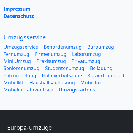
Impressum
Datenschutz
Umzugsservice
Umzugsservice
Behördenumzug
Büroumzug
Fernumzug
Firmenumzug
Laborumzug
Mini Umzug
Praxisumzug
Privatumzug
Seniorenumzug
Studentenumzug
Beiladung
Entrümpelung
Halteverbotszone
Klaviertransport
Möbellift
Haushaltsauflösung
Möbeltaxi
Möbelmitfahrzentrale
Umzugskartons
Europa-Umzüge