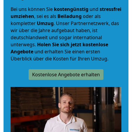
Bei uns können Sie
kostengünstig
und
stressfrei
umziehen
, sei es als
Beiladung
oder als
kompletter
Umzug
. Unser Partnernetzwerk, das
wir über die Jahre aufgebaut haben, ist
deutschlandweit und sogar international
unterwegs.
Holen Sie sich jetzt kostenlose
Angebote
und erhalten Sie einen ersten
Überblick über die Kosten für Ihren Umzug.
Kostenlose Angebote erhalten