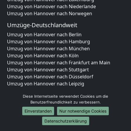
Umzug von Hannover nach Niederlande
Umzug von Hannover nach Norwegen
Umzüge-Deutschlandweit
Umzug von Hannover nach Berlin
Umzug von Hannover nach Hamburg
Umzug von Hannover nach München
Umzug von Hannover nach Köln
Umzug von Hannover nach Frankfurt am Main
Umzug von Hannover nach Stuttgart
Umzug von Hannover nach Düsseldorf
Umzug von Hannover nach Leipzig
Umzug von Hannover nach Dortmund
Diese Internetseite verwendet Cookies um die
Umzug von Hannover nach Essen
Benutzerfreundlichkeit zu verbessern.
Umzug von Hannover nach Bremen
Umzug von Hannover nach Dresden
Einverstanden
Nur notwendige Cookies
Umzug von Hannover nach Hannover
Datenschutzerklärung
Umzug von Hannover nach Nürnberg