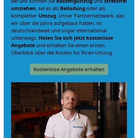
Bei uns können Sie
kostengünstig
und
stressfrei
umziehen
, sei es als
Beiladung
oder als
kompletter
Umzug
. Unser Partnernetzwerk, das
wir über die Jahre aufgebaut haben, ist
deutschlandweit und sogar international
unterwegs.
Holen Sie sich jetzt kostenlose
Angebote
und erhalten Sie einen ersten
Überblick über die Kosten für Ihren Umzug.
Kostenlose Angebote erhalten