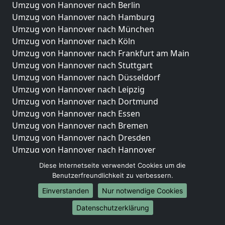
Umzug von Hannover nach Berlin
Umzug von Hannover nach Hamburg
Umzug von Hannover nach München
Umzug von Hannover nach Köln
Umzug von Hannover nach Frankfurt am Main
Umzug von Hannover nach Stuttgart
Umzug von Hannover nach Düsseldorf
Umzug von Hannover nach Leipzig
Umzug von Hannover nach Dortmund
Umzug von Hannover nach Essen
Umzug von Hannover nach Bremen
Umzug von Hannover nach Dresden
Umzug von Hannover nach Hannover
Umzug von Hannover nach Nürnberg
Diese Internetseite verwendet Cookies um die
Umzug von Hannover nach Duisburg
Benutzerfreundlichkeit zu verbessern.
Umzug von Hannover nach Bochum
Einverstanden
Nur notwendige Cookies
Umzug von Hannover nach Wuppertal
Datenschutzerklärung
Umzug von Hannover nach Bielefeld
Umzug von Hannover nach Bonn