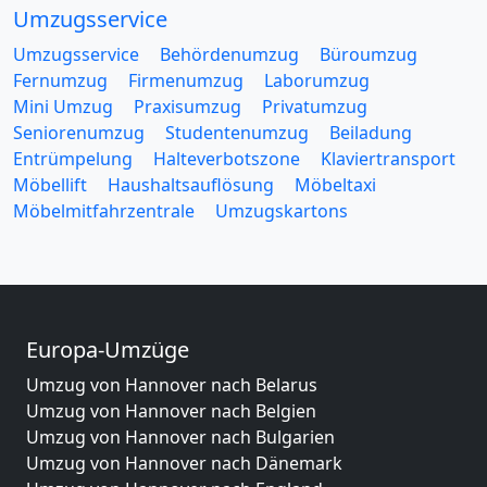
Umzugsservice
Umzugsservice
Behördenumzug
Büroumzug
Fernumzug
Firmenumzug
Laborumzug
Mini Umzug
Praxisumzug
Privatumzug
Seniorenumzug
Studentenumzug
Beiladung
Entrümpelung
Halteverbotszone
Klaviertransport
Möbellift
Haushaltsauflösung
Möbeltaxi
Möbelmitfahrzentrale
Umzugskartons
Europa-Umzüge
Umzug von Hannover nach Belarus
Umzug von Hannover nach Belgien
Umzug von Hannover nach Bulgarien
Umzug von Hannover nach Dänemark