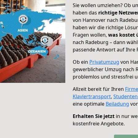
Sie wollen umziehen? Ob um
haben das
richtige Netzw
von Hannover nach Radeburg
haben wir die richtige Lösu
Fragen wollen,
was kostet
nach Radeburg – dann wähle
passende Antwort auf Ihre 
Ob ein
Privatumzug
von Han
gewerblicher Umzug nach 
problemlos und stressfrei 
Allzeit bereit für Ihren
Firm
Klaviertransport
,
Studente
eine optimale
Beiladung
von
Erhalten Sie jetzt
in nur we
kostenfreie Angebote.