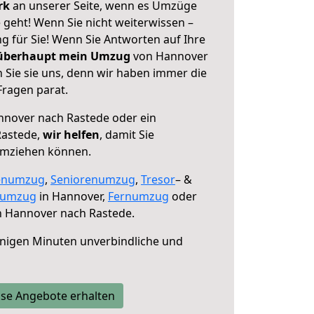
erk
an unserer Seite, wenn es Umzüge
geht! Wenn Sie nicht weiterwissen –
ng für Sie! Wenn Sie Antworten auf Ihre
 überhaupt mein Umzug
von Hannover
 Sie sie uns, denn wir haben immer die
Fragen parat.
nover nach Rastede oder ein
Rastede,
wir helfen
, damit Sie
umziehen können.
enumzug
,
Seniorenumzug
,
Tresor
– &
numzug
in Hannover,
Fernumzug
oder
 Hannover nach Rastede.
nigen Minuten unverbindliche und
se Angebote erhalten