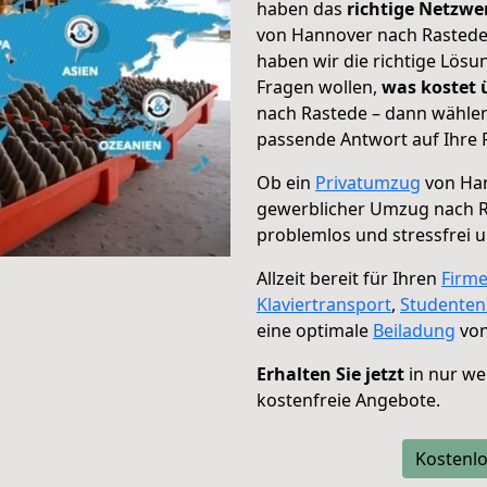
haben das
richtige Netzw
von Hannover nach Rastede 
haben wir die richtige Lösu
Fragen wollen,
was kostet
nach Rastede – dann wählen
passende Antwort auf Ihre 
Ob ein
Privatumzug
von Han
gewerblicher Umzug nach 
problemlos und stressfrei 
Allzeit bereit für Ihren
Firm
Klaviertransport
,
Studente
eine optimale
Beiladung
von
Erhalten Sie jetzt
in nur we
kostenfreie Angebote.
Kostenlo