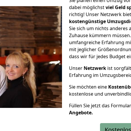
Sie planen einen Umzug vo
dabei möglichst
viel Geld 
richtig! Unser Netzwerk bi
kostengünstige Umzugsdi
Sie sich um nichts anderes 
Zuhause kümmern müssen. W
umfangreiche Erfahrung m
mit jeglicher Größenordnun
dass wir für jedes Budget 
Unser
Netzwerk
ist sorgfäl
Erfahrung im Umzugsberei
Sie möchten eine
Kostenüb
kostenlose und unverbindli
Füllen Sie jetzt das Formula
Angebote.
Kostenlos