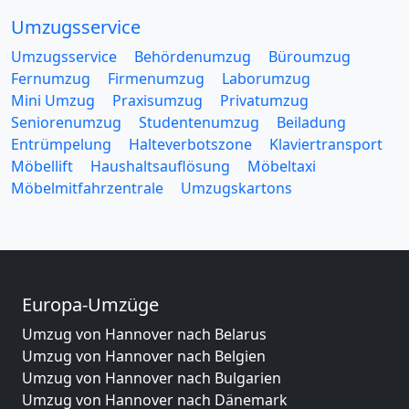
Umzugsservice
Umzugsservice
Behördenumzug
Büroumzug
Fernumzug
Firmenumzug
Laborumzug
Mini Umzug
Praxisumzug
Privatumzug
Seniorenumzug
Studentenumzug
Beiladung
Entrümpelung
Halteverbotszone
Klaviertransport
Möbellift
Haushaltsauflösung
Möbeltaxi
Möbelmitfahrzentrale
Umzugskartons
Europa-Umzüge
Umzug von Hannover nach Belarus
Umzug von Hannover nach Belgien
Umzug von Hannover nach Bulgarien
Umzug von Hannover nach Dänemark