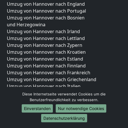
Umzug von Hannover nach England
Umzug von Hannover nach Portugal
Umzug von Hannover nach Bosnien
und Herzegowina
Umzug von Hannover nach Irland
Umzug von Hannover nach Lettland
Umzug von Hannover nach Zypern
Umzug von Hannover nach Kroatien
Umzug von Hannover nach Estland
Umzug von Hannover nach Finnland
Umzug von Hannover nach Frankreich
Umzug von Hannover nach Griechenland
Umzug von Hannover nach Italien
Umzug von Hannover nach Liechtenstein
Diese Internetseite verwendet Cookies um die
Umzug von Hannover nach Luxemburg
Benutzerfreundlichkeit zu verbessern.
Umzug von Hannover nach Niederlande
Einverstanden
Nur notwendige Cookies
Umzug von Hannover nach Norwegen
Datenschutzerklärung
Umzüge-Deutschlandweit