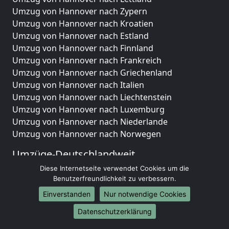
Umzug von Hannover nach Zypern
Umzug von Hannover nach Kroatien
Umzug von Hannover nach Estland
Umzug von Hannover nach Finnland
Umzug von Hannover nach Frankreich
Umzug von Hannover nach Griechenland
Umzug von Hannover nach Italien
Umzug von Hannover nach Liechtenstein
Umzug von Hannover nach Luxemburg
Umzug von Hannover nach Niederlande
Umzug von Hannover nach Norwegen
Umzüge-Deutschlandweit
Diese Internetseite verwendet Cookies um die
Umzug von Hannover nach Berlin
Benutzerfreundlichkeit zu verbessern.
Umzug von Hannover nach Hamburg
Umzug von Hannover nach München
Einverstanden
Nur notwendige Cookies
Umzug von Hannover nach Köln
Datenschutzerklärung
Umzug von Hannover nach Frankfurt am Main